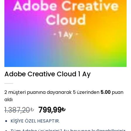
Adobe Creative Cloud 1 Ay
2
müşteri puanına dayanarak 5 üzerinden
5.00
puan
aldı
Orijinal
Şu
1.387,20
799,99
₺
₺
fiyat:
andaki
KİŞİYE ÖZEL HESAPTIR.
1.387,20₺.
fiyat:
799,99₺.