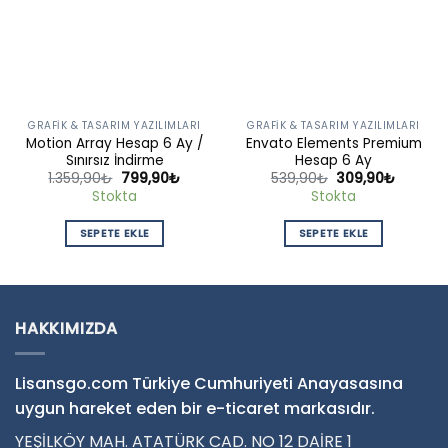
GRAFIK & TASARIM YAZILIMLARI
GRAFIK & TASARIM YAZILIMLARI
Motion Array Hesap 6 Ay /
Envato Elements Premium
Sınırsız İndirme
Hesap 6 Ay
Orijinal
Şu
Orijinal
Şu
1.359,90
₺
799,90
₺
539,90
₺
309,90
₺
fiyat:
andaki
fiyat:
andaki
Stokta
Stokta
1.359,90₺.
fiyat:
539,90₺.
fiyat:
799,90₺.
309,90
SEPETE EKLE
SEPETE EKLE
HAKKIMIZDA
Lisansgo.com Türkiye Cumhuriyeti Anayasasına
uygun hareket eden bir e-ticaret markasıdır.
YEŞİLKÖY MAH. ATATÜRK CAD. NO 12 DAİRE 1