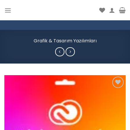
İçeriğe
atla
Grafik & Tasarım Yazılımları
Add to
wishlist