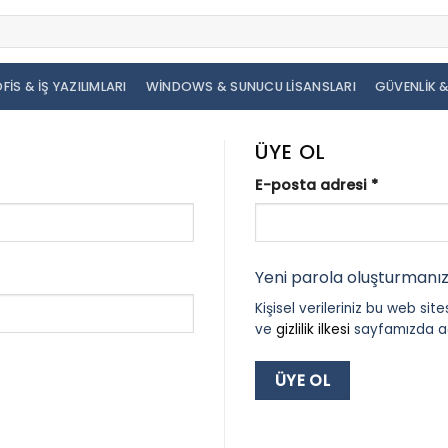
FIS & İŞ YAZILIMLARI
WINDOWS & SUNUCU LISANSLARI
GÜVENLIK &
ÜYE OL
Gerekli
E-posta adresi
*
Yeni parola oluşturmanız
Kişisel verileriniz bu web s
ve
gizlilik ilkesi
sayfamızda açı
ÜYE OL