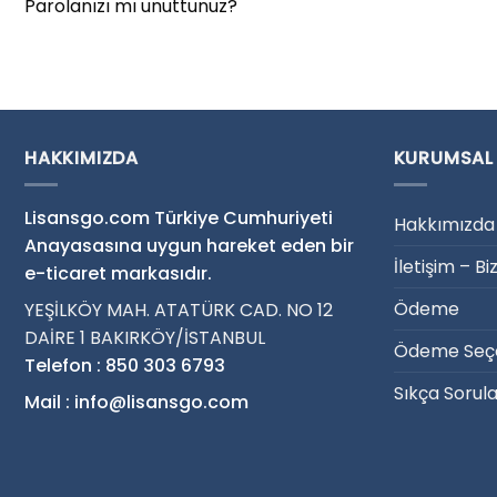
Parolanızı mı unuttunuz?
HAKKIMIZDA
KURUMSAL
Lisansgo.com Türkiye Cumhuriyeti
Hakkımızda
Anayasasına uygun hareket eden bir
İletişim – Bi
e-ticaret markasıdır.
Ödeme
YEŞİLKÖY MAH. ATATÜRK CAD. NO 12
DAİRE 1 BAKIRKÖY/İSTANBUL
Ödeme Seçe
Telefon : 850 303 6793
Sıkça Sorul
Mail : info@lisansgo.com