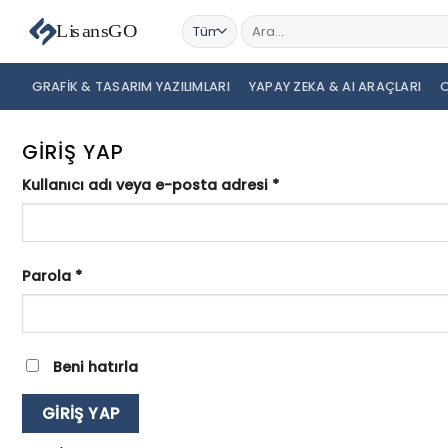
İçeriğe
Ara:
atla
GRAFIK & TASARIM YAZILIMLARI
YAPAY ZEKA & AI ARAÇLARI
O
GIRIŞ YAP
Gerekli
Kullanıcı adı veya e-posta adresi
*
Gerekli
Parola
*
Beni hatırla
GIRIŞ YAP