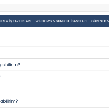
FIS & İŞ YAZILIMLARI
WINDOWS & SUNUCU LISANSLARI
GÜVENLIK &
abilirim?
?
abilirim?