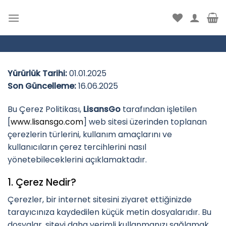
İçeriğe
atla
Yürürlük Tarihi:
01.01.2025
Son Güncelleme:
16.06.2025
Bu Çerez Politikası,
LisansGo
tarafından işletilen
[
www.lisansgo.com
] web sitesi üzerinden toplanan
çerezlerin türlerini, kullanım amaçlarını ve
kullanıcıların çerez tercihlerini nasıl
yönetebileceklerini açıklamaktadır.
1. Çerez Nedir?
Çerezler, bir internet sitesini ziyaret ettiğinizde
tarayıcınıza kaydedilen küçük metin dosyalarıdır. Bu
dosyalar, siteyi daha verimli kullanmanızı sağlamak,