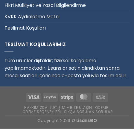
Fikri Mülkiyet ve Yasal Bilgilendirme
KVKK Aydınlatma Metni
Teslimat Koşulları
TESLIMAT KOŞULLARIMIZ
Tüm ürünler dijitaldir; fiziksel kargolama
yapılmamaktadır. Lisanslar satın alındıktan sonra
mesai saatleri içerisinde e-posta yoluyla teslim edilir.
HAKKIMIZDA
İLETIŞIM – BIZE ULAŞIN
ÖDEME
ÖDEME SEÇENEKLERI
SIKÇA SORULAN SORULAR
Copyright 2026 ©
LisansGO