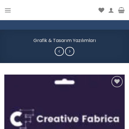
İçeriğe
atla
Grafik & Tasarım Yazılımları
Add to
wishlist