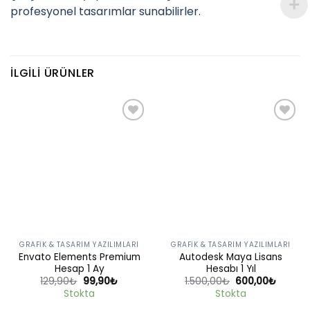
profesyonel tasarımlar sunabilirler.
İLGILI ÜRÜNLER
Add to
Add to
wishlist
wishlist
GRAFIK & TASARIM YAZILIMLARI
GRAFIK & TASARIM YAZILIMLARI
Envato Elements Premium
Autodesk Maya Lisans
Hesap 1 Ay
Hesabı 1 Yıl
Orijinal
Şu
Orijinal
Şu
129,90
₺
99,90
₺
1.500,00
₺
600,00
₺
fiyat:
andaki
fiyat:
andaki
Stokta
Stokta
129,90₺.
fiyat:
1.500,00₺.
fiyat:
99,90₺.
600,00