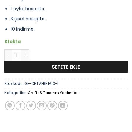
599,90₺.
fiyat:
199,90₺.
1 aylık hesaptır.
Kişisel hesaptır.
10 indirme.
Stokta
Creative Fabrica Premium Hesap 1 Ay / 10 İndirme adet
SEPETE EKLE
Stok kodu:
GF-CRTVFBR1A10-1
Kategoriler:
Grafik & Tasarım Yazılımları