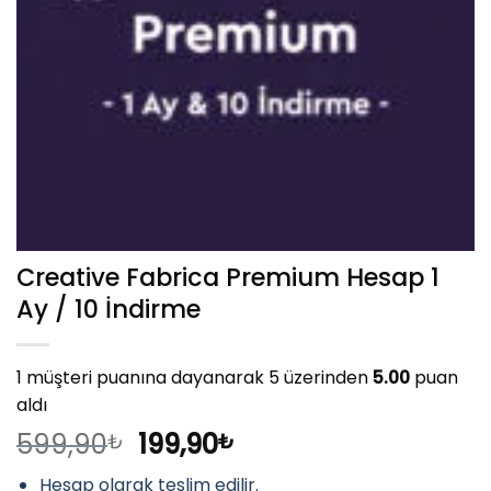
Creative Fabrica Premium Hesap 1
Ay / 10 İndirme
1
müşteri puanına dayanarak 5 üzerinden
5.00
puan
aldı
Orijinal
Şu
599,90
199,90
₺
₺
fiyat:
andaki
Hesap olarak teslim edilir.