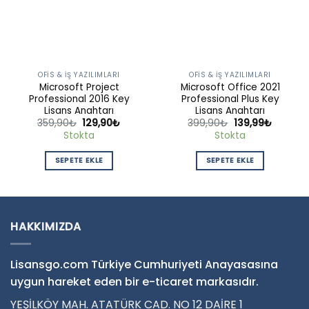
OFIS & İŞ YAZILIMLARI
OFIS & İŞ YAZILIMLARI
Microsoft Project
Microsoft Office 2021
Professional 2016 Key
Professional Plus Key
Lisans Anahtarı
Lisans Anahtarı
Orijinal
Şu
Orijinal
Şu
359,90
₺
129,90
₺
399,90
₺
139,99
₺
fiyat:
andaki
fiyat:
andaki
Stokta
Stokta
359,90₺.
fiyat:
399,90₺.
fiyat:
129,90₺.
139,99₺
SEPETE EKLE
SEPETE EKLE
HAKKIMIZDA
Lisansgo.com Türkiye Cumhuriyeti Anayasasına
uygun hareket eden bir e-ticaret markasıdır.
YEŞİLKÖY MAH. ATATÜRK CAD. NO 12 DAİRE 1