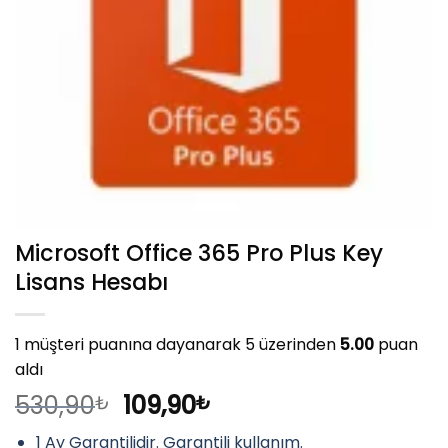
Microsoft Office 365 Pro Plus Key
Lisans Hesabı
1
müşteri puanına dayanarak 5 üzerinden
5.00
puan
aldı
Orijinal
Şu
530,90
109,90
₺
₺
fiyat:
andaki
1 Ay Garantilidir. Garantili kullanım.