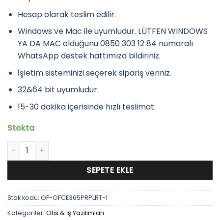
530,90₺.
fiyat:
109,90₺.
Hesap olarak teslim edilir.
Windows ve Mac ile uyumludur. LÜTFEN WINDOWS
YA DA MAC olduğunu 0850 303 12 84 numaralı
WhatsApp destek hattımıza bildiriniz.
İşletim sisteminizi seçerek sipariş veriniz.
32&64 bit uyumludur.
15-30 dakika içerisinde hızlı teslimat.
Stokta
Microsoft Office 365 Pro Plus Key Lisans Hesabı adet
SEPETE EKLE
Stok kodu:
OF-OFCE365PRPLRT-1
Kategoriler:
Ofis & İş Yazılımları