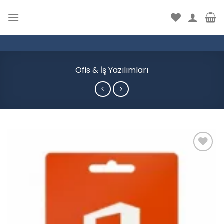
İçeriğe
atla
Ofis & İş Yazılımları
Add to
wishlist