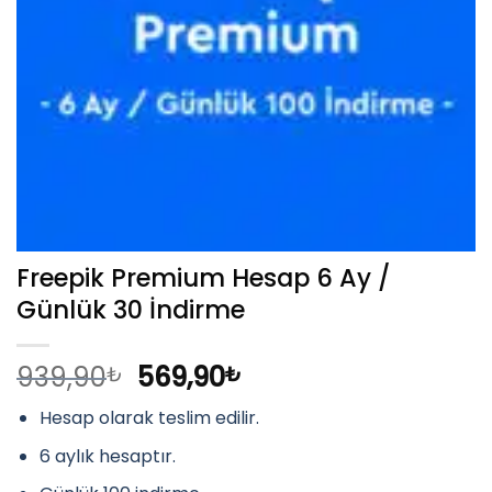
Freepik Premium Hesap 6 Ay /
Günlük 30 İndirme
Orijinal
Şu
939,90
569,90
₺
₺
fiyat:
andaki
Hesap olarak teslim edilir.
939,90₺.
fiyat:
569,90₺.
6 aylık hesaptır.