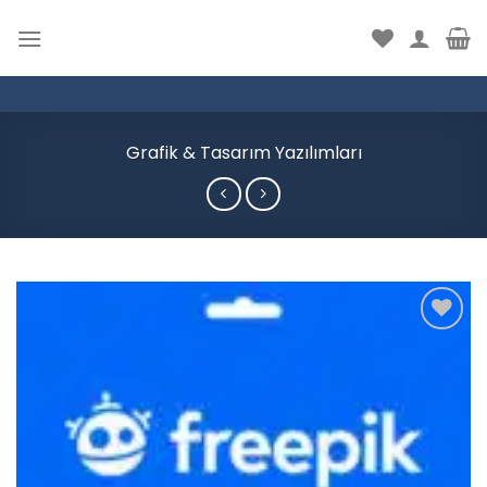
İçeriğe
atla
Grafik & Tasarım Yazılımları
Add to
wishlist