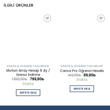
İLGILI ÜRÜNLER
Add to
Add to
wishlist
wishlist
GRAFIK & TASARIM YAZILIMLARI
GRAFIK & TASARIM YAZILIMLARI
Motion Array Hesap 6 Ay /
Canva Pro Öğrenci Hesabı
Sınırsız İndirme
Orijinal
Şu
149,90
₺
89,90
₺
fiyat:
andaki
Orijinal
Şu
1.359,90
₺
799,90
₺
Stokta
149,90₺.
fiyat:
fiyat:
andaki
Stokta
89,90₺.
1.359,90₺.
fiyat:
799,90₺.
SEPETE EKLE
SEPETE EKLE