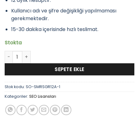
12 aylık hesaptır.
Kullanıcı adı ve şifre değişikliği yapılmaması
gerekmektedir.
15-30 dakika içerisinde hızlı teslimat.
Stokta
Semrush Guru Premium Hesap 12 Ay adet
SEPETE EKLE
Stok kodu:
SO-SMRSGR12A-1
Kategoriler:
SEO Lisansları