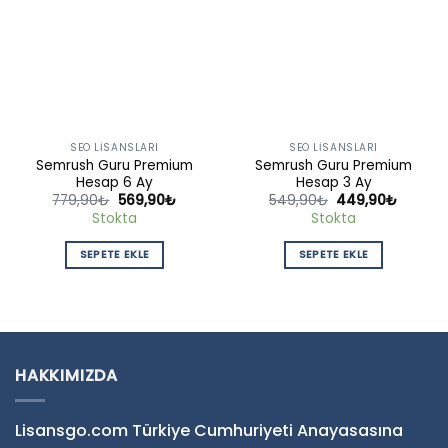
SEO LISANSLARI
SEO LISANSLARI
Semrush Guru Premium
Semrush Guru Premium
Hesap 6 Ay
Hesap 3 Ay
Orijinal
Şu
Orijinal
Şu
779,90
₺
569,90
₺
549,90
₺
449,90
₺
fiyat:
andaki
fiyat:
andaki
Stokta
Stokta
779,90₺.
fiyat:
549,90₺.
fiyat:
569,90₺.
449,90
SEPETE EKLE
SEPETE EKLE
HAKKIMIZDA
Lisansgo.com Türkiye Cumhuriyeti Anayasasına