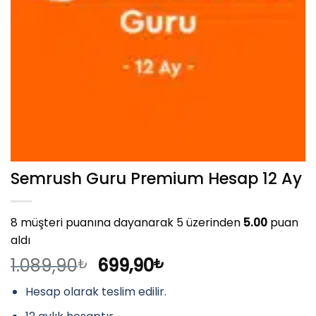
Semrush Guru Premium Hesap 12 Ay
8
müşteri puanına dayanarak 5 üzerinden
5.00
puan
aldı
Orijinal
Şu
1.089,90
699,90
₺
₺
fiyat:
andaki
Hesap olarak teslim edilir.
1.089,90₺.
fiyat:
699,90₺.