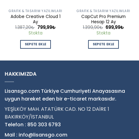
GRAFIK & TASARIM YAZILIMLARI
GRAFIK & TASARIM YAZILIMLARI
Adobe Creative Cloud 1
CapCut Pro Premium
Ay
Hesap 12 Ay
Orijinal
Şu
Orijinal
Şu
1.387,20
₺
799,99
₺
1.399,90
₺
699,99
₺
fiyat:
andaki
fiyat:
andaki
Stokta
Stokta
1.387,20₺.
fiyat:
1.399,90₺.
fiyat:
799,99₺.
699,99
SEPETE EKLE
SEPETE EKLE
HAKKIMIZDA
Lisansgo.com Türkiye Cumhuriyeti Anayasasına
uygun hareket eden bir e-ticaret markasıdır.
YEŞİLKÖY MAH. ATATÜRK CAD. NO 12 DAİRE 1
BAKIRKÖY/İSTANBUL
Telefon : 850 303 6793
Mail : info@lisansgo.com