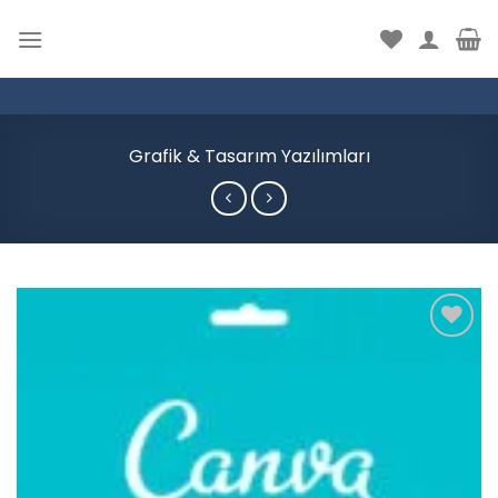
İçeriğe
atla
Grafik & Tasarım Yazılımları
Add to
wishlist