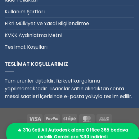
Kullanım Şartları
Fikri Mülkiyet ve Yasal Bilgilendirme
KVKK Aydınlatma Metni
Teslimat Koşulları
TESLIMAT KOŞULLARIMIZ
Tüm ürünler dijitaldir; fiziksel kargolama
yapılmamaktadır. Lisanslar satın alındıktan sonra
mesai saatleri içerisinde e-posta yoluyla teslim edilir.
HAKKIMIZDA
İLETIŞIM – BIZE ULAŞIN
ÖDEME
🔥 3'lü Seti Al! Autodesk alana Office 365 bedava
ÖDEME SEÇENEKLERI
SIKÇA SORULAN SORULAR
üstelik Gemini pro %30 indirimli