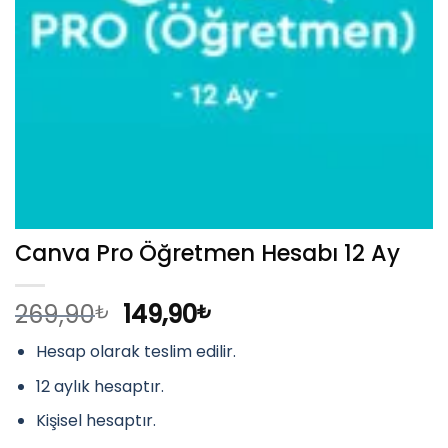
Canva Pro Öğretmen Hesabı 12 Ay
Orijinal
Şu
269,90
149,90
₺
₺
fiyat:
andaki
Hesap olarak teslim edilir.
269,90₺.
fiyat:
149,90₺.
12 aylık hesaptır.
Kişisel hesaptır.